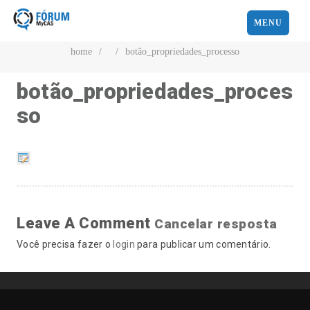
MENU
home
/
/
botão_propriedades_processo
botão_propriedades_proces
so
Leave A Comment
Cancelar resposta
Você precisa fazer o
login
para publicar um comentário.