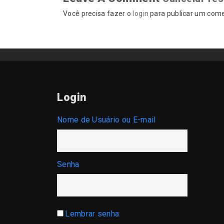
Você precisa fazer o
login
para publicar um come
Login
Nome de Usuário ou E-mail
Senha
Lembrar senha