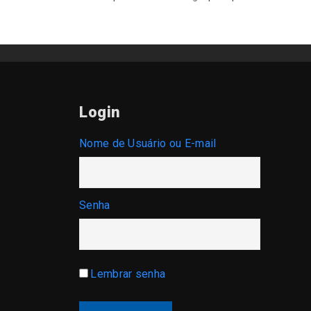
Login
Nome de Usuário ou E-mail
Senha
Lembrar senha