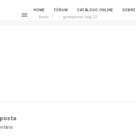
HOME
FÓRUM
CATÁLOGO ONLINE
SOBRE
home
/
/
greenpower-img-22
sposta
ntário.