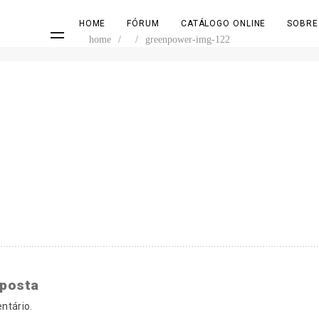
HOME
FÓRUM
CATÁLOGO ONLINE
SOBRE
home
/
/
greenpower-img-122
sposta
ntário.