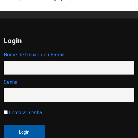
Login
Nome de Usuário ou E-mail
Senha
Lembrar senha
Login