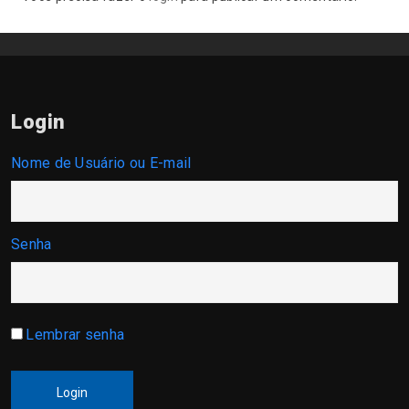
Login
Nome de Usuário ou E-mail
Senha
Lembrar senha
Login