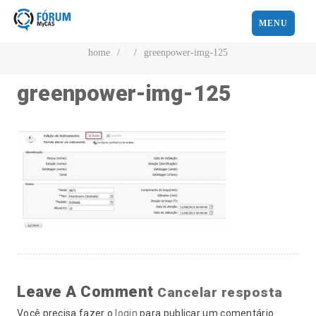
MENU
home
/
/
greenpower-img-125
greenpower-img-125
Leave A Comment
Cancelar resposta
Você precisa fazer o
login
para publicar um comentário.