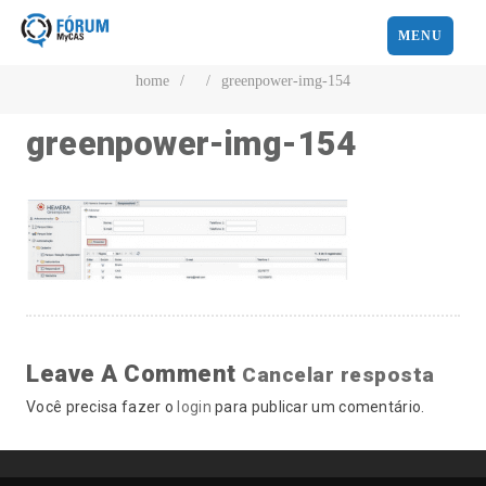
MENU
home
/
/
greenpower-img-154
greenpower-img-154
Leave A Comment
Cancelar resposta
Você precisa fazer o
login
para publicar um comentário.