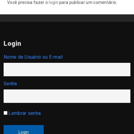
Você precisa fazer o
login
para publicar um comentário.
Login
Nome de Usuário ou E-mail
Senha
Lembrar senha
Login