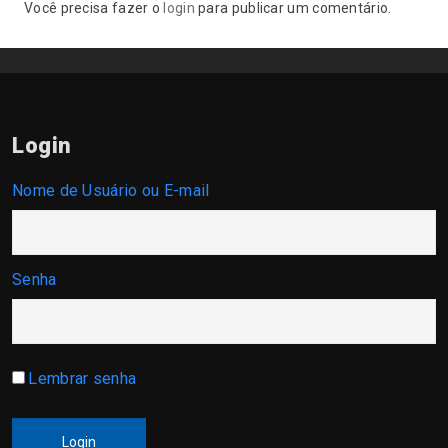
Você precisa fazer o
login
para publicar um comentário.
Login
Nome de Usuário ou E-mail
Senha
Lembrar senha
Login