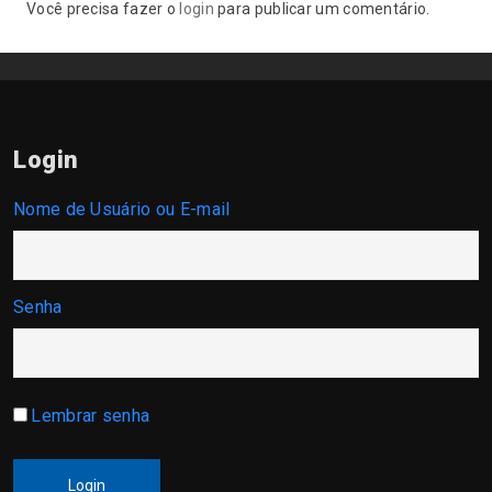
Você precisa fazer o
login
para publicar um comentário.
Login
Nome de Usuário ou E-mail
Senha
Lembrar senha
Login