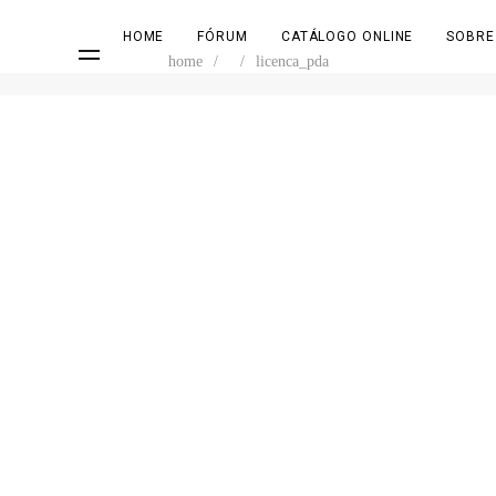
HOME
FÓRUM
CATÁLOGO ONLINE
SOBRE
home
/
/
licenca_pda