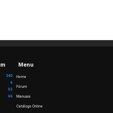
um
Menu
340
Home
6
Fórum
53
66
Manuais
Catálogo Online