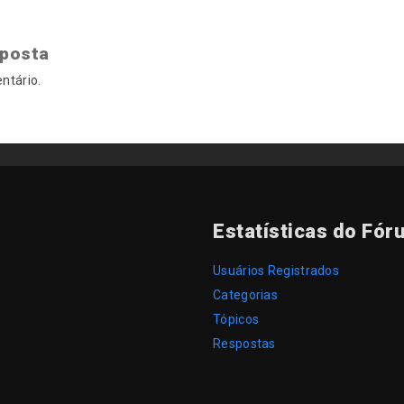
sposta
ntário.
Estatísticas do Fór
Usuários Registrados
Categorias
Tópicos
Respostas