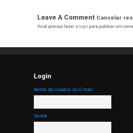
Leave A Comment
Cancelar re
Você precisa fazer o
login
para publicar um come
Login
Nome de Usuário ou E-mail
Senha