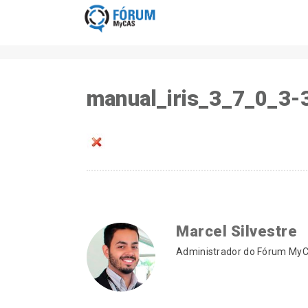
manual_iris_3_7_0_3-
Marcel Silvestre
Administrador do Fórum MyCA