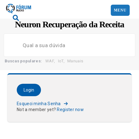
MENU
Neuron Recuperação da Receita
Search
Buscas populares:
WAF
,
IoT
,
Manuais
Esqueci minha Senha
Not a member yet?
Register now