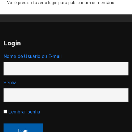
Você precisa fazer o
login
para publicar um comentário.
Login
Nome de Usuário ou E-mail
Senha
Lembrar senha
Login