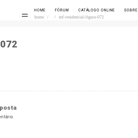
HOME
FÓRUM
CATÁLOGO ONLINE
SOBRE
home
/
/
mf-residencial-figura-072
-072
sposta
ntário.