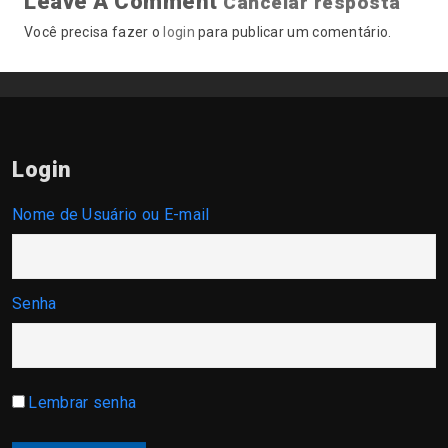
Leave A Comment
Cancelar resposta
Você precisa fazer o
login
para publicar um comentário.
Login
Nome de Usuário ou E-mail
Senha
Lembrar senha