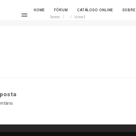
HOME
FÓRUM
CATÁLOGO ONLINE
SOBRE
home
/
/
icone1
sposta
ntário.