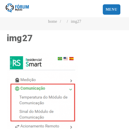
MENU
home
/
/
img27
img27