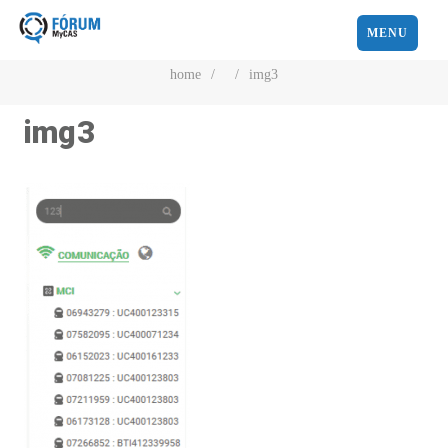
MENU
home
/
/
img3
img3