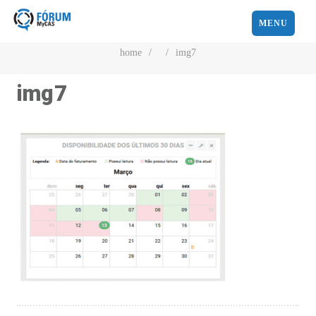
MENU
home
/
/
img7
img7