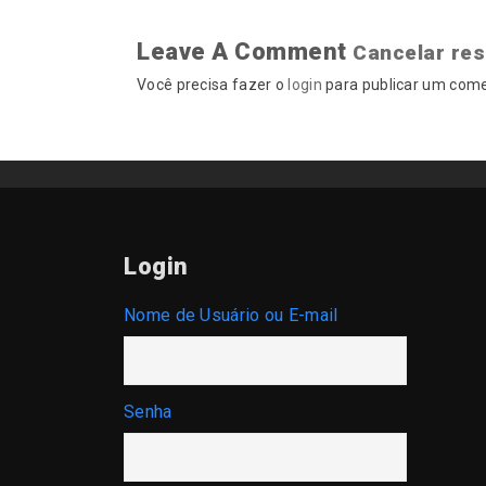
Leave A Comment
Cancelar re
Você precisa fazer o
login
para publicar um come
Login
Nome de Usuário ou E-mail
Senha