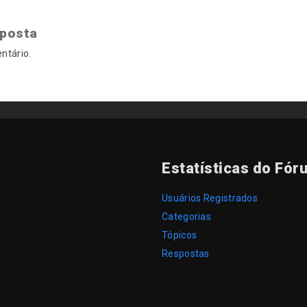
sposta
ntário.
Estatísticas do Fór
Usuários Registrados
Categorias
Tópicos
Respostas