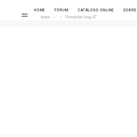
HOME
FÓRUM
CATÁLOGO ONLINE
SOBRE
home
/
/
Viewpoint-img-47