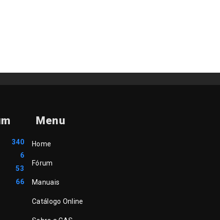
um
Menu
340
Home
6
Fórum
53
66
Manuais
Catálogo Online