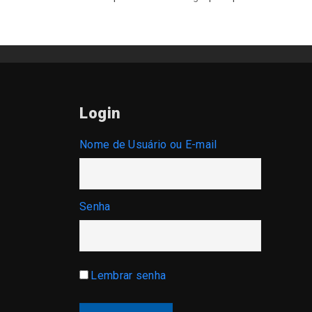
Login
Nome de Usuário ou E-mail
Senha
Lembrar senha