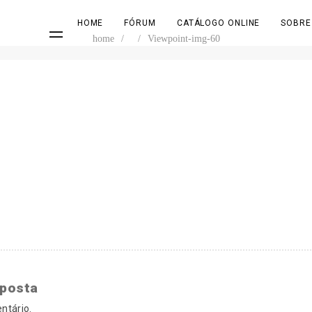
HOME
FÓRUM
CATÁLOGO ONLINE
SOBRE
home
/
/
Viewpoint-img-60
sposta
ntário.