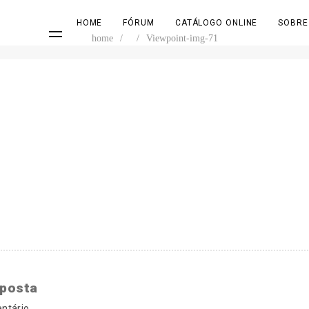
HOME
FÓRUM
CATÁLOGO ONLINE
SOBRE
home
/
/
Viewpoint-img-71
sposta
ntário.