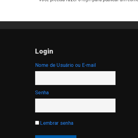
Login
Nome de Usuário ou E-mail
Senha
Lembrar senha