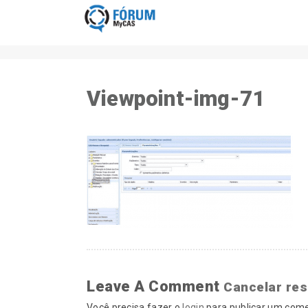
Viewpoint-img-71
Leave A Comment
Cancelar re
Você precisa fazer o
login
para publicar um come