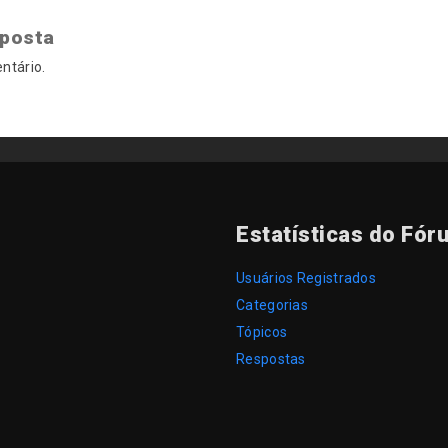
sposta
ntário.
Estatísticas do Fór
Usuários Registrados
Categorias
Tópicos
Respostas