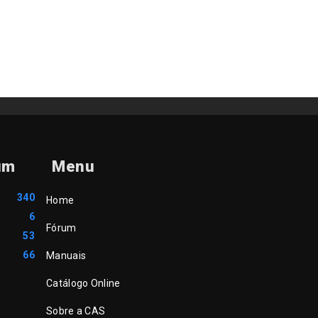
um
Menu
340
Home
6
Fórum
53
66
Manuais
Catálogo Online
Sobre a CAS