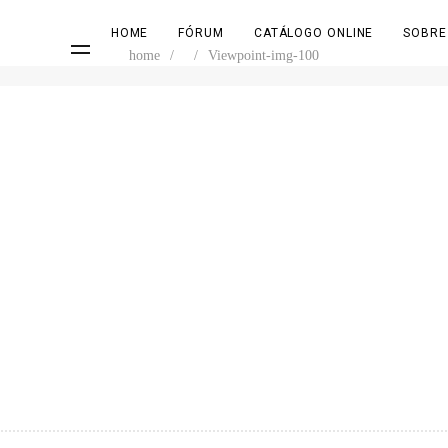
HOME
FÓRUM
CATÁLOGO ONLINE
SOBRE
home
/
/
Viewpoint-img-100