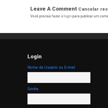
Leave A Comment
Cancelar re
Você precisa fazer o
login
para publicar um come
Login
Nome de Usuário ou E-mail
Senha