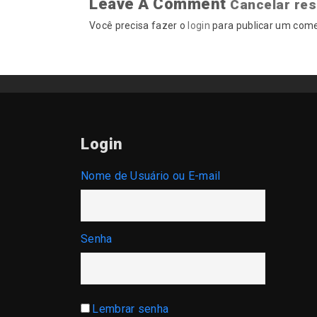
Leave A Comment
Cancelar re
Você precisa fazer o
login
para publicar um come
Login
Nome de Usuário ou E-mail
Senha
Lembrar senha