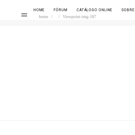
HOME
FÓRUM
CATÁLOGO ONLINE
SOBRE
home
/
/
Viewpoint-img-187