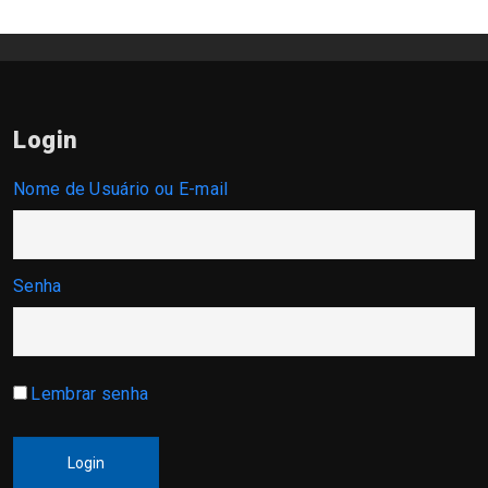
Login
Nome de Usuário ou E-mail
Senha
Lembrar senha
Login