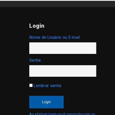
Login
Nome de Usuário ou E-mail
Senha
Lembrar senha
Login
Ao efetuar login você concorda com os